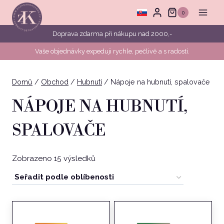
Přeskočit
0
na
obsah
Doprava zdarma při nákupu nad 2000,-
Vaše objednávky expeduji rychle, pečlivě a s radostí.
Domů
/
Obchod
/
Hubnutí
/
Nápoje na hubnutí, spalovače
NÁPOJE NA HUBNUTÍ,
SPALOVAČE
Seřazeno
Zobrazeno 15 výsledků
podle
oblíbenosti