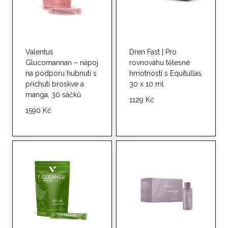
Valentus
Dren Fast | Pro
Glucomannan – nápoj
rovnováhu tělesné
na podporu hubnutí s
hmotnosti s Equitullas
příchutí broskve a
30 x 10 ml
manga, 30 sáčků
1129
Kč
1590
Kč