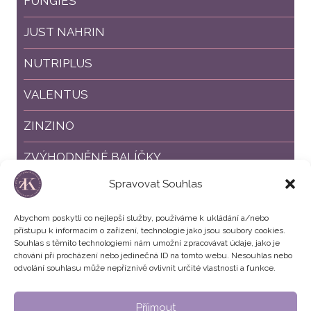
FUNGIES
JUST NAHRIN
NUTRIPLUS
VALENTUS
ZINZINO
ZVÝHODNĚNÉ BALÍČKY
Spravovat Souhlas
SLEVY %
Abychom poskytli co nejlepší služby, používáme k ukládání a/nebo
přístupu k informacím o zařízení, technologie jako jsou soubory cookies.
Souhlas s těmito technologiemi nám umožní zpracovávat údaje, jako je
chování při procházení nebo jedinečná ID na tomto webu. Nesouhlas nebo
odvolání souhlasu může nepříznivě ovlivnit určité vlastnosti a funkce.
Příjmout