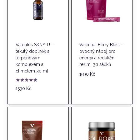
Valentus SKNY-U –
Valentus Berry Blast –
tekutý doplněk s
ovocný nápoj pro
terpenovým
energii a redukční
komplexem a
režim, 30 sáčků
chmelem 30 ml
1590
Kč
Hodnocení
1590
Kč
5.00
z 5