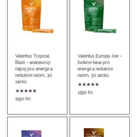
Valentus Tropical
Valentus Europa Joe –
Blast – ananasový
funkční káva pro
nápoj pro energii a
energii a redukční
redukční režim, 30
režim, 30 sáčků
sáčků
Hodnocení
1590
Kč
5.00
Hodnocení
1590
Kč
z 5
4.86
z 5