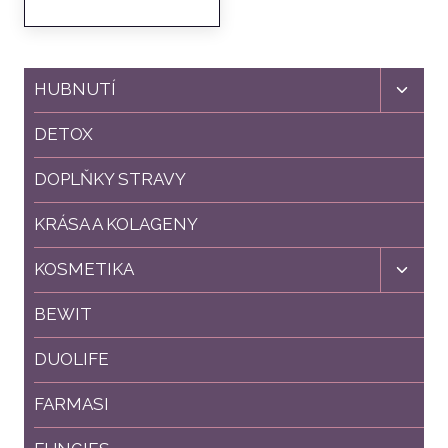
byla:
je:
2054 Kč.
1650 Kč.
Toggl
HUBNUTÍ
child
menu
DETOX
DOPLŇKY STRAVY
KRÁSA A KOLAGENY
Toggl
KOSMETIKA
child
menu
BEWIT
DUOLIFE
FARMASI