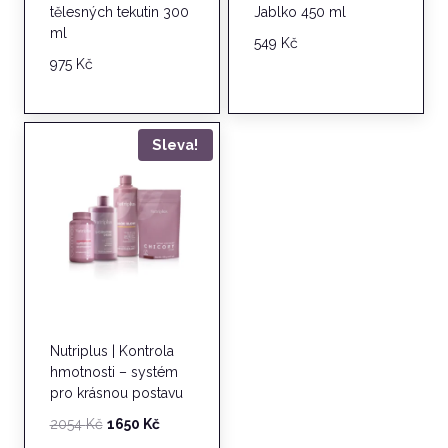
tělesných tekutin 300
Jablko 450 ml
ml
549
Kč
975
Kč
Sleva!
Nutriplus | Kontrola
hmotnosti – systém
pro krásnou postavu
Původní
Aktuální
2054
Kč
1650
Kč
cena
cena