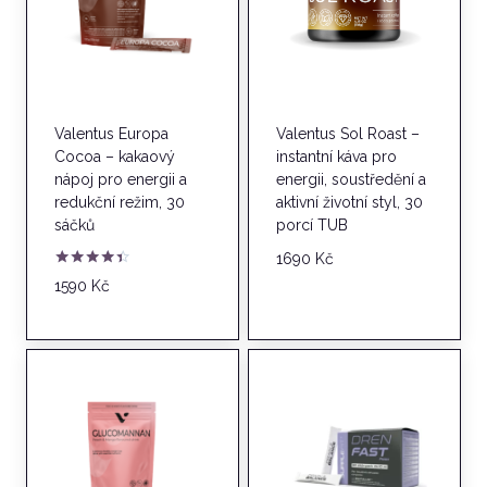
Valentus Europa
Valentus Sol Roast –
Cocoa – kakaový
instantní káva pro
nápoj pro energii a
energii, soustředění a
redukční režim, 30
aktivní životní styl, 30
sáčků
porcí TUB
1690
Kč
Hodnocení
1590
Kč
4.33
z 5