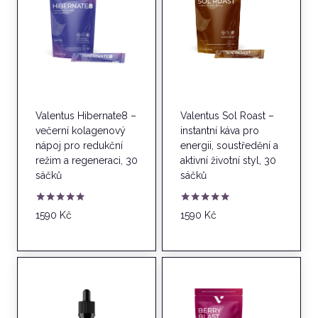
Valentus Hibernate8 –
Valentus Sol Roast –
večerní kolagenový
instantní káva pro
nápoj pro redukční
energii, soustředění a
režim a regeneraci, 30
aktivní životní styl, 30
sáčků
sáčků
Hodnocení
Hodnocení
1590
Kč
1590
Kč
4.83
5.00
z 5
z 5