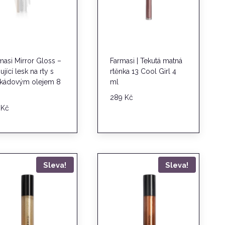
masi Mirror Gloss –
Farmasi | Tekutá matná
ující lesk na rty s
rtěnka 13 Cool Girl 4
kádovým olejem 8
ml
289
Kč
9
Kč
Sleva!
Sleva!