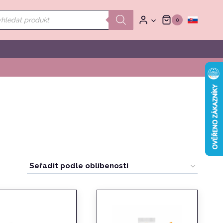
ducts
0
rch