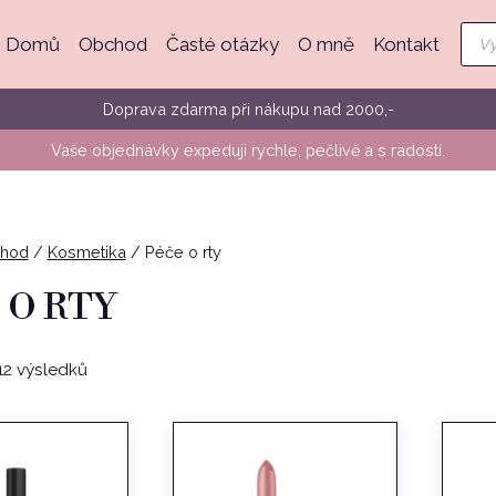
Pro
Domů
Obchod
Časté otázky
O mně
Kontakt
sea
Doprava zdarma při nákupu nad 2000,-
Vaše objednávky expeduji rychle, pečlivě a s radostí.
hod
/
Kosmetika
/
Péče o rty
 O RTY
Seřazeno
2 výsledků
podle
oblíbenosti