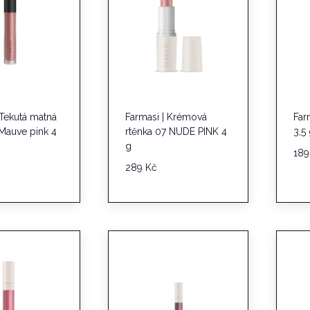
 Tekutá matná
Farmasi | Krémová
Far
 Mauve pink 4
rtěnka 07 NUDE PINK 4
3,5
g
18
289
Kč