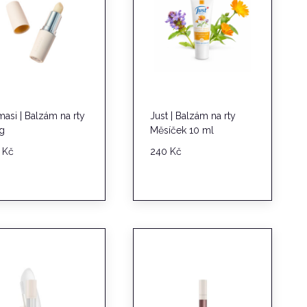
masi | Balzám na rty
Just | Balzám na rty
 g
Měsíček 10 ml
9
Kč
240
Kč