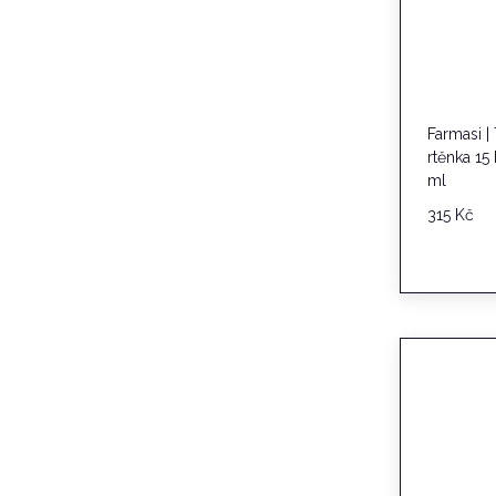
Farmasi |
rtěnka 1
ml
315
Kč