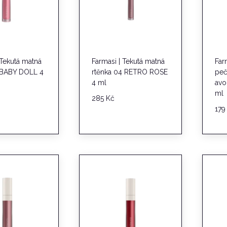
 Tekutá matná
Farmasi | Tekutá matná
Far
5 BABY DOLL 4
rtěnka 04 RETRO ROSE
peč
4 ml
avo
ml
285
Kč
17