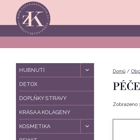
Přeskočit
na
obsah
Toggle
HUBNUTÍ
Domů
/
Obc
child
menu
PÉČE
DETOX
DOPLŇKY STRAVY
Zobrazeno 1
KRÁSA A KOLAGENY
Toggle
KOSMETIKA
child
menu