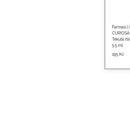
Farmasi |
CURIOSA 
Tekutá rt
5.5 ml
195
Kč