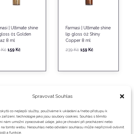
masi | Ultimate shine
Farmasi | Ultimate shine
 gloss 01 Golden
lip gloss 02 Shiny
az 8 ml
Copper 8 ml
Původní
Aktuální
Původní
Aktuální
9
Kč
159
Kč
239
Kč
159
Kč
cena
cena
cena
cena
byla:
je:
byla:
je:
239 Kč.
159 Kč.
239 Kč.
159 Kč.
Spravovat Souhlas
kytli co nejlepší služby, používáme k ukládání a/nebo přístupu k
 zařízení, technologie jako jsou soubory cookies. Souhlas s těmito
i nám umožní zpracovávat údaje, jako je chování při procházení nebo
D na tomto webu. Nesouhlas nebo odvolání souhlasu může nepříznivě ovlivnit
osti a funkce.