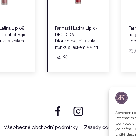
 Latina Lip 08
Farmasi | Latina Lip 04
Far
Dlouhotrvající
DECIDIDA
lip
ěnka s leskem
Dlouhotrvající Tekutá
Top
rtěnka s leskem 5.5 ml
23
195
Kč
Abychom pos
informacím o
technologiem
Všeobecné obchodní podmínky
Zásady cookies (EU)
jedinečná I
určité vlastn