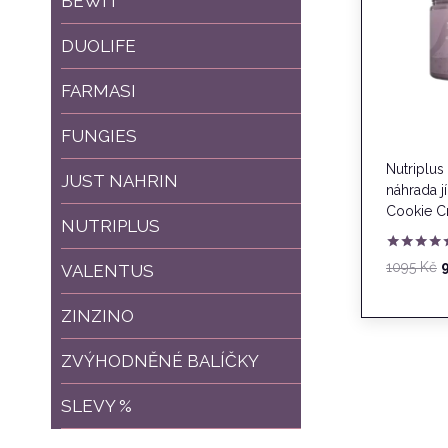
BEWIT
DUOLIFE
FARMASI
FUNGIES
Nutriplus 
JUST NAHRIN
náhrada jí
Cookie C
NUTRIPLUS
Hodnocení
P
1095
Kč
VALENTUS
5.00
z 5
b
ZINZINO
1
ZVÝHODNĚNÉ BALÍČKY
SLEVY %