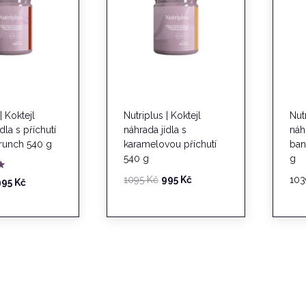
| Koktejl
Nutriplus | Koktejl
Nut
dla s příchutí
náhrada jídla s
náh
runch 540 g
karamelovou příchutí
ban
540 g
g
Původní
Aktuální
1095
Kč
995
Kč
10
ůvodní
Aktuální
995
Kč
cena
cena
cena
cena
byla:
je:
yla:
je:
1095 Kč.
995 Kč.
095 Kč.
995 Kč.