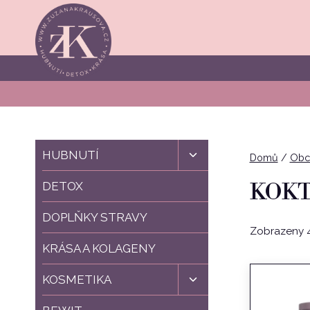
Přeskočit
na
obsah
Toggle
HUBNUTÍ
Domů
/
Obc
child
menu
KOKT
DETOX
DOPLŇKY STRAVY
Zobrazeny 4
KRÁSA A KOLAGENY
Toggle
KOSMETIKA
child
menu