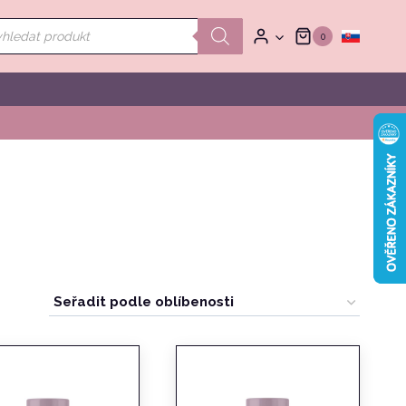
ducts
0
rch