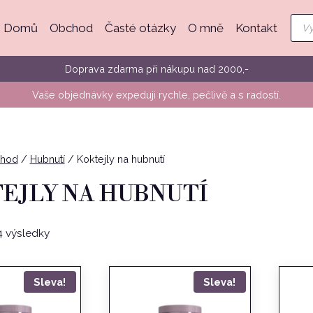
Pro
Domů
Obchod
Časté otázky
O mně
Kontakt
sea
Doprava zdarma při nákupu nad 2000,-
Vaše objednávky expeduji rychle, pečlivě a s radostí.
hod
/
Hubnutí
/
Koktejly na hubnutí
EJLY NA HUBNUTÍ
Seřazeno
 výsledky
podle
oblíbenosti
Sleva!
Sleva!