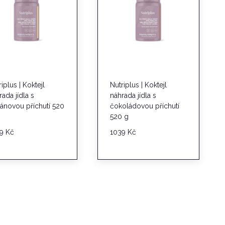
riplus | Koktejl
Nutriplus | Koktejl
rada jídla s
náhrada jídla s
ánovou příchutí 520
čokoládovou příchutí
520 g
39
Kč
1039
Kč