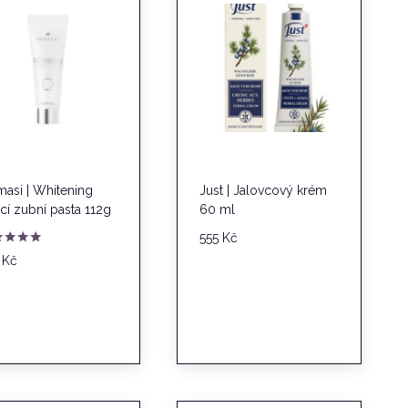
masi | Whitening
Just | Jalovcový krém
ící zubní pasta 112g
60 ml
555
Kč
nocení
5
Kč
0