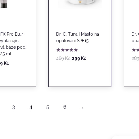
FX Pro Blur
Dr. C. Tuna | Máslo na
Dr.
vyhlazující
opalování SPF15
opa
vá báze pod
25 ml
Hodnocení
Hod
Původní
Aktuální
469
Kč
299
Kč
28
5.00
5.0
ůvodní
Aktuální
59
Kč
cena
cena
z 5
z 5
ena
cena
byla:
je:
la:
je:
469 Kč.
299 Kč.
5 Kč.
359 Kč.
3
4
5
6
→