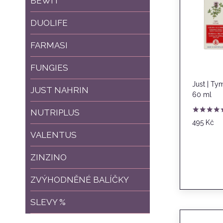
BEWIT
DUOLIFE
FARMASI
FUNGIES
Just | T
JUST NAHRIN
60 ml
NUTRIPLUS
Hodnocení
495
Kč
5.00
VALENTUS
z 5
ZINZINO
ZVÝHODNĚNÉ BALÍČKY
SLEVY %