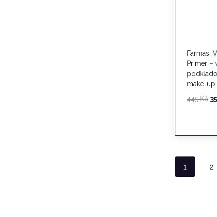
Farmasi V
Primer – 
podklado
make-up 
P
445
Kč
3
c
by
44
1
2