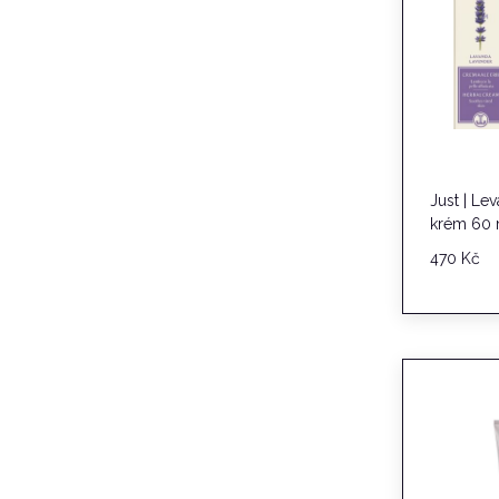
Just | Le
krém 60 
470
Kč