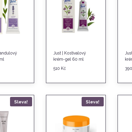
vandulový
Just | Kostivalový
Jus
ml
krém-gel 60 ml
kré
510
Kč
39
Sleva!
Sleva!