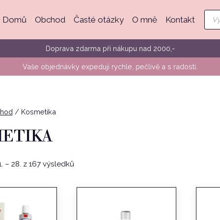
Pro
Domů
Obchod
Časté otázky
O mně
Kontakt
sea
Doprava zdarma při nákupu nad 2000,-
Vaše objednávky expeduji rychle, pečlivě a s radostí.
hod
/
Kosmetika
ETIKA
Seřazeno
 – 28. z 167 výsledků
podle
oblíbenosti