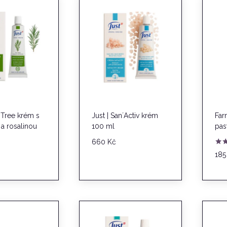
a Tree krém s
Just | San´Activ krém
Far
a rosalinou
100 ml
pas
660
Kč
Hod
18
5.0
z 5