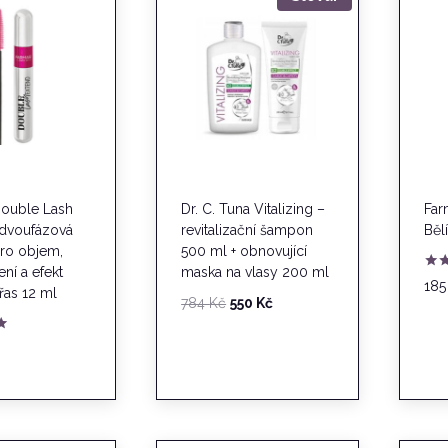
Double Lash
Dr. C. Tuna Vitalizing –
Far
 dvoufázová
revitalizační šampon
Běl
pro objem,
500 ml + obnovující
ní a efekt
maska na vlasy 200 ml
Hod
18
řas 12 ml
5.0
Původní
Aktuální
784
Kč
550
Kč
z 5
cena
cena
byla:
je:
784 Kč.
550 Kč.