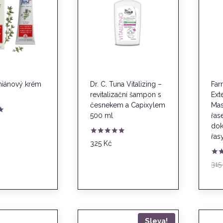
ymiánový krém
Dr. C. Tuna Vitalizing –
Far
revitalizační šampon s
Ext
česnekem a Capixylem
Mas
500 ml
řas
dok
řas
Hodnocení
325
Kč
5.00
z 5
Hod
31
5.0
z 5
Sleva!