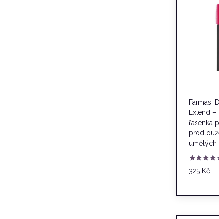
Farmasi 
Extend –
řasenka 
prodlouže
umělých 
Hodnocení
325
Kč
5.00
z 5