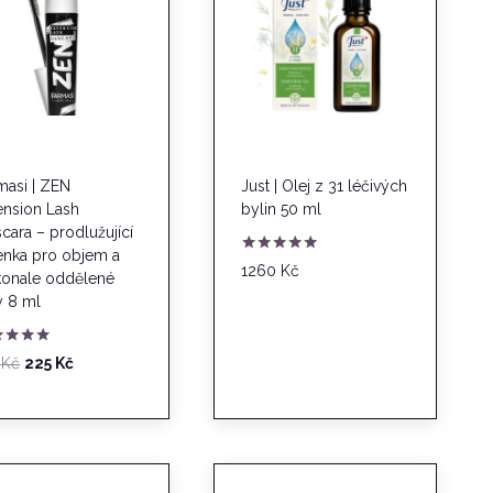
masi | ZEN
Just | Olej z 31 léčivých
ension Lash
bylin 50 ml
cara – prodlužující
enka pro objem a
Hodnocení
1260
Kč
onale oddělené
5.00
z 5
y 8 ml
nocení
Původní
Aktuální
5
Kč
225
Kč
0
cena
cena
byla:
je:
315 Kč.
225 Kč.