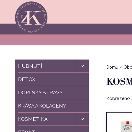
Přeskočit
na
obsah
Toggle
HUBNUTÍ
Domů
/
Obc
child
menu
KOSM
DETOX
DOPLŇKY STRAVY
Zobrazeno 1.
KRÁSA A KOLAGENY
Toggle
KOSMETIKA
child
menu