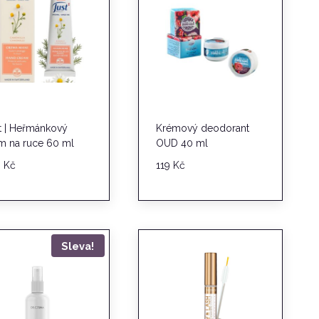
t | Heřmánkový
Krémový deodorant
m na ruce 60 ml
OUD 40 ml
0
Kč
119
Kč
Sleva!