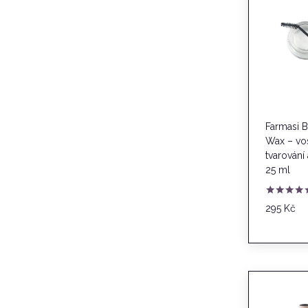
Farmasi B
Wax – vo
tvarování 
25 ml
Hodnocení
295
Kč
5.00
z 5