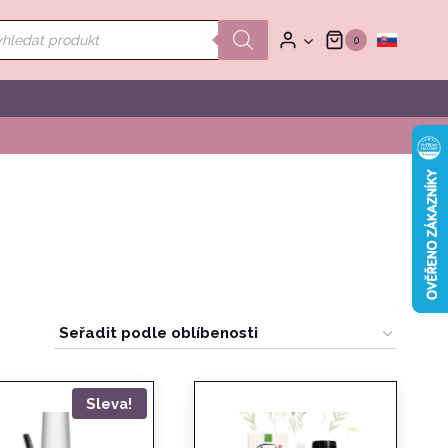
ducts
0
rch
Sleva!