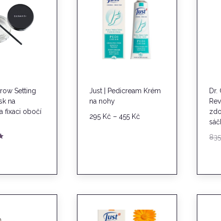
row Setting
Just | Pedicream Krém
Dr.
sk na
na nohy
Rev
a fixaci obočí
zdo
Rozpětí
–
295
Kč
455
Kč
sáč
cen:
83
295 Kč
až
455 Kč