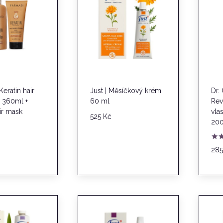
Keratin hair
Just | Měsíčkový krém
Dr. 
 360ml +
60 ml
Rev
air mask
vla
525
Kč
20
Hod
28
5.0
z 5