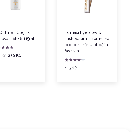
 C. Tuna | Olej na
Farmasi Eyebrow &
lování SPF6 115ml
Lash Serum – sérum na
podporu růstu obočí a
řas 12 ml
nocení
Původní
Aktuální
9
Kč
239
Kč
0
cena
cena
Hodnocení
415
Kč
byla:
je:
4.00
z 5
289 Kč.
239 Kč.