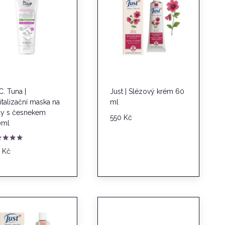
C. Tuna |
Just | Slézový krém 60
italizační maska na
ml
sy s česnekem
550
Kč
0ml
nocení
5
Kč
0