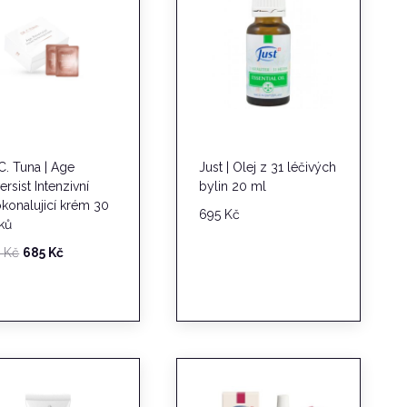
 C. Tuna | Age
Just | Olej z 31 léčivých
ersist Intenzivní
bylin 20 ml
konalujicí krém 30
695
Kč
ků
Původní
Aktuální
5
Kč
685
Kč
cena
cena
byla:
je:
835 Kč.
685 Kč.