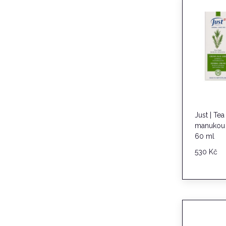
Just | Te
manukou 
60 ml
530
Kč