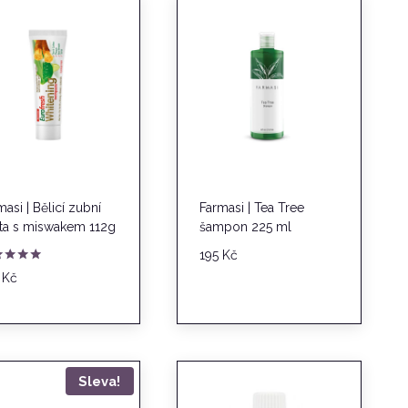
masi | Bělicí zubní
Farmasi | Tea Tree
ta s miswakem 112g
šampon 225 ml
195
Kč
nocení
5
Kč
0
Sleva!