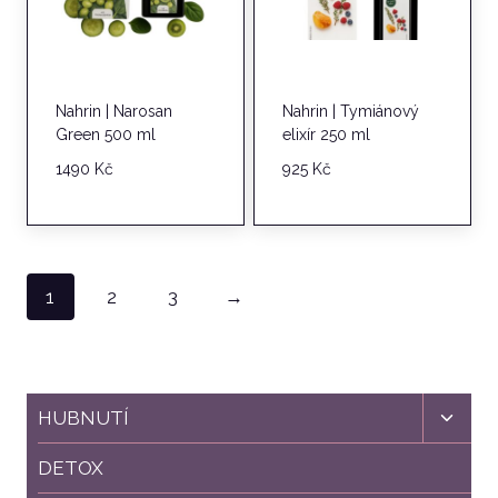
Nahrin | Narosan
Nahrin | Tymiánový
Green 500 ml
elixír 250 ml
1490
Kč
925
Kč
1
2
3
→
Toggl
HUBNUTÍ
child
menu
DETOX