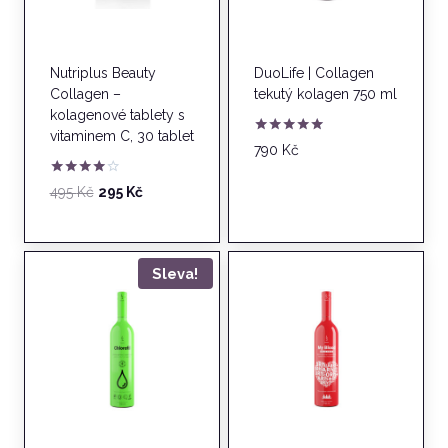
Nutriplus Beauty
DuoLife | Collagen
Collagen –
tekutý kolagen 750 ml
kolagenové tablety s
vitaminem C, 30 tablet
Hodnocení
790
Kč
5.00
z 5
Hodnocení
Původní
Aktuální
495
Kč
295
Kč
4.00
cena
cena
z 5
byla:
je:
495 Kč.
295 Kč.
Sleva!