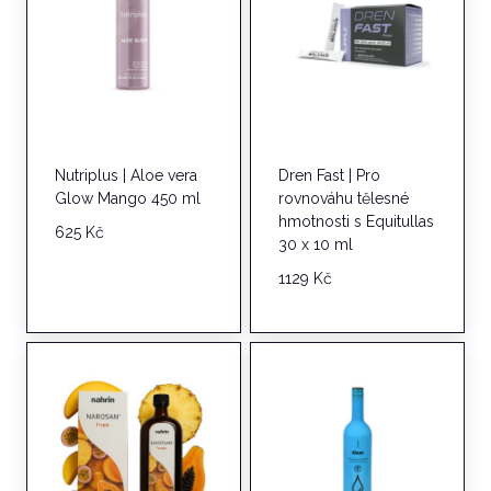
Nutriplus | Aloe vera
Dren Fast | Pro
Glow Mango 450 ml
rovnováhu tělesné
hmotnosti s Equitullas
625
Kč
30 x 10 ml
1129
Kč