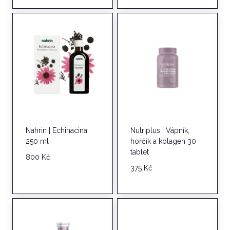
byla:
je:
519 Kč.
459 Kč.
Nahrin | Echinacina
Nutriplus | Vápník,
250 ml
hořčík a kolagen 30
tablet
800
Kč
375
Kč