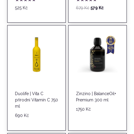
Hodnocení
Hodnocení
Původní
Aktuální
525
Kč
679
Kč
579
Kč
5.00
5.00
cena
cena
z 5
z 5
byla:
je:
679 Kč.
579 Kč.
Duolife | Vita C
Zinzino | BalanceOil+
přírodní Vitamín C 750
Premium 300 ml
ml
1750
Kč
690
Kč