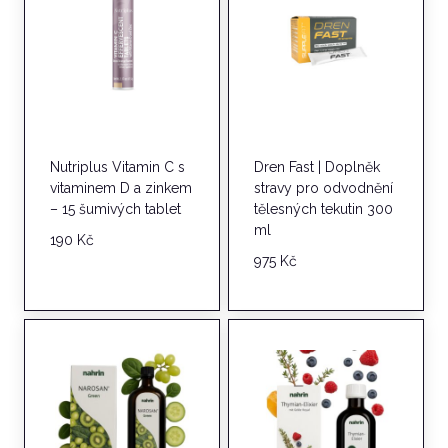
Nutriplus Vitamin C s
Dren Fast | Doplněk
vitaminem D a zinkem
stravy pro odvodnění
– 15 šumivých tablet
tělesných tekutin 300
ml
190
Kč
975
Kč