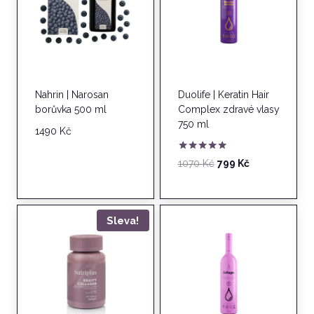
Nahrin | Narosan
Duolife | Keratin Hair
borůvka 500 ml
Complex zdravé vlasy
750 ml
1490
Kč
Hodnocení
Původní
Aktuální
1070
Kč
799
Kč
5.00
cena
cena
z 5
byla:
je:
1070 Kč.
799 Kč.
Sleva!