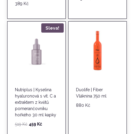
5.00
389
Kč
z 5
Sleva!
Nutriplus | Kyselina
Duolife | Fiber
hyaluronová s vit. C a
Vláknina 750 ml
extraktem z květů
880
Kč
pomerančovníku
hořkého 30 ml kapky
Původní
Aktuální
519
Kč
459
Kč
cena
cena