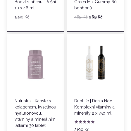
Boozt s příchutí třešní
Green Mix Gummy 60
10 x 46 ml
bonbonů
Původní
Aktuální
1590
Kč
469
Kč
269
Kč
cena
cena
byla:
je:
469 Kč.
269 Kč.
Nutriplus | Kapsle s
DuoLife | Den a Noc
kolagenem, kyselinou
Komplexní vitamíny a
hyaluronovou,
minerály 2 x 750 ml
vitaminy a minerálními
látkami 30 tablet
Hodnocení
2190
Kč