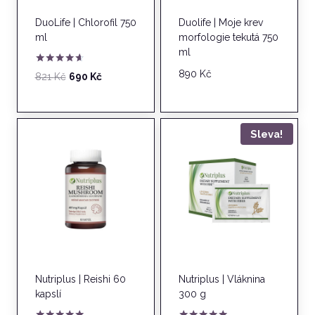
DuoLife | Chlorofil 750
Duolife | Moje krev
ml
morfologie tekutá 750
ml
Hodnocení
890
Kč
Původní
Aktuální
821
Kč
690
Kč
4.50
cena
cena
z 5
byla:
je:
821 Kč.
690 Kč.
Sleva!
Nutriplus | Reishi 60
Nutriplus | Vláknina
kapslí
300 g