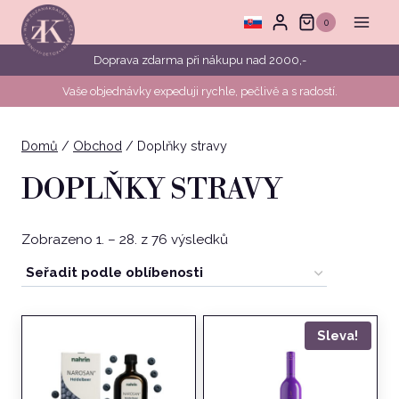
Přeskočit
0
na
obsah
Doprava zdarma při nákupu nad 2000,-
Vaše objednávky expeduji rychle, pečlivě a s radostí.
Domů
/
Obchod
/
Doplňky stravy
DOPLŇKY STRAVY
Seřazeno
Zobrazeno 1. – 28. z 76 výsledků
podle
oblíbenosti
Sleva!