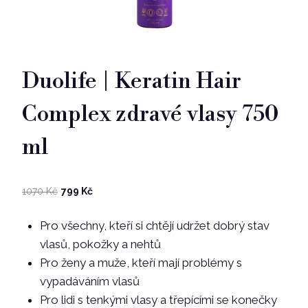
Duolife | Keratin Hair
Complex zdravé vlasy 750
ml
Původní
Aktuální
1070
Kč
799
Kč
cena
cena
Pro všechny, kteří si chtějí udržet dobrý stav
byla:
je:
vlasů, pokožky a nehtů
1070 Kč.
799 Kč.
Pro ženy a muže, kteří mají problémy s
vypadáváním vlasů
Pro lidi s tenkými vlasy a třepícími se konečky