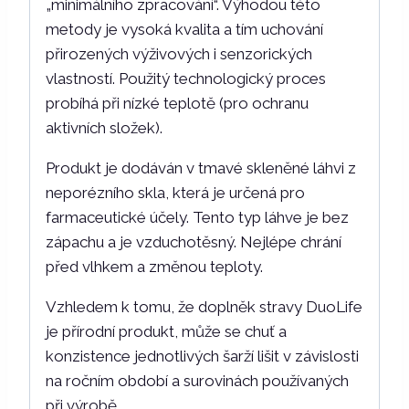
„minimálního zpracování“. Výhodou této
metody je vysoká kvalita a tím uchování
přirozených výživových i senzorických
vlastností. Použitý technologický proces
probíhá při nízké teplotě (pro ochranu
aktivních složek).
Produkt je dodáván v tmavé skleněné láhvi z
neporézního skla, která je určená pro
farmaceutické účely. Tento typ láhve je bez
zápachu a je vzduchotěsný. Nejlépe chrání
před vlhkem a změnou teploty.
Vzhledem k tomu, že doplněk stravy DuoLife
je přírodní produkt, může se chuť a
konzistence jednotlivých šarží lišit v závislosti
na ročním období a surovinách používaných
při výrobě.