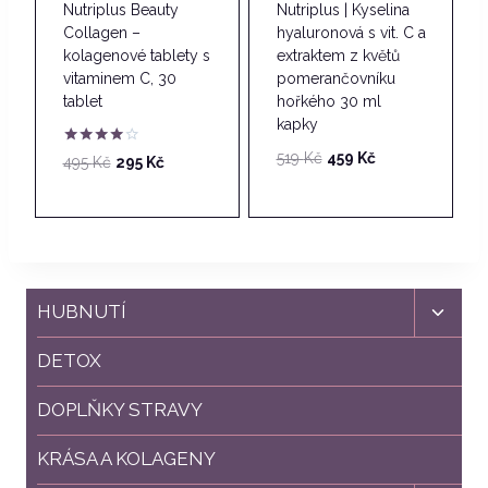
Nutriplus Beauty
Nutriplus | Kyselina
Collagen –
hyaluronová s vit. C a
kolagenové tablety s
extraktem z květů
vitaminem C, 30
pomerančovníku
tablet
hořkého 30 ml
kapky
Původní
Aktuální
Hodnocení
519
Kč
459
Kč
Původní
Aktuální
495
Kč
295
Kč
4.00
cena
cena
cena
cena
z 5
byla:
je:
byla:
je:
519 Kč.
459 Kč.
495 Kč.
295 Kč.
Toggl
HUBNUTÍ
child
menu
DETOX
DOPLŇKY STRAVY
KRÁSA A KOLAGENY