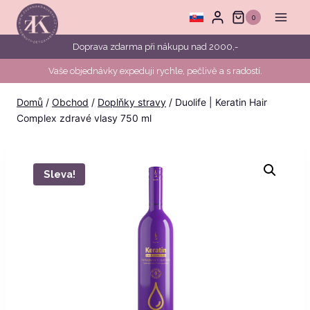
Přeskočit
0
na
obsah
Doprava zdarma při nákupu nad 2000,-
Vaše objednávky expeduji rychle, pečlivě a s radostí.
Domů
/
Obchod
/
Doplňky stravy
/
Duolife | Keratin Hair
Complex zdravé vlasy 750 ml
Sleva!