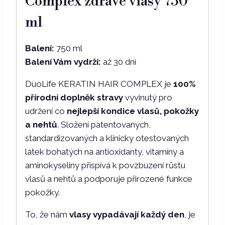
Complex zdravé vlasy 750
ml
Balení:
750 ml
Balení Vám vydrží:
až
30 dní
DuoLife KERATIN HAIR COMPLEX je
100%
přírodní doplněk stravy
vyvinutý pro
udržení co
nejlepší kondice
vlasů, pokožky
a nehtů
. Složení patentovaných,
standardizovaných a klinicky otestovaných
látek bohatých na antioxidanty, vitamíny a
aminokyseliny přispívá k povzbuzení růstu
vlasů a nehtů a podporuje přirozené funkce
pokožky.
To, že nám
vlasy vypadávají každý den
, je