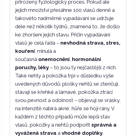
přirozený fyziologický proces. Pokud ale
jejich množství přesáhne 100 vlasů denně a
takovéto nadměrné vypadávání se udržuje
déle než několik týdnů, znamená to, že došlo
ke zhoršení jejich stavu. Příčin vypadávání
vlasů je celá řada –
nevhodná strava, stres,
kouření
, minulá a
současná
onemocnění
,
hormonální
poruchy, léky
– to jsou ty nejčastější z nich.
Také nehty a pokožka trpí v důsledku výše
uvedených důvodů; plošky nehtů se ztenčují,
stávají se křehké a lámavé, pokožka ztrácí
svou pevnost a odolnost – objevují se vrásky,
na intenzitě nabírá akné, hůře se hojí rány. V
každém z těchto případů může lepší stav
vlasů, pokožky a nehtů podpořit
správná a
vyvážená strava
a
vhodné doplňky
.