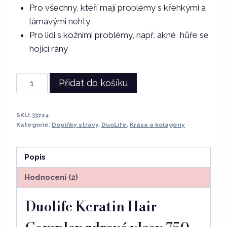
Pro všechny, kteří mají problémy s křehkými a
lámavými nehty
Pro lidi s kožními problémy, např. akné, hůře se
hojící rány
Duolife
Přidat do košíku
|
Keratin
SKU:
33724
Hair
Kategorie:
Doplňky stravy
,
DuoLife
,
Krása a kolageny
Complex
zdravé
Popis
vlasy
750
Hodnocení (2)
ml
množství
Duolife Keratin Hair