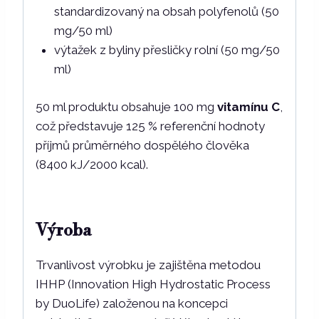
standardizovaný na obsah polyfenolů (50
mg/50 ml)
výtažek z byliny přesličky rolní (50 mg/50
ml)
50 ml produktu obsahuje 100 mg
vitamínu C
,
což představuje 125 % referenční hodnoty
příjmů průměrného dospělého člověka
(8400 kJ/2000 kcal).
Výroba
Trvanlivost výrobku je zajištěna metodou
IHHP (Innovation High Hydrostatic Process
by DuoLife) založenou na koncepci