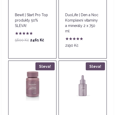
Bewit | Start Pro Top
DuoLife | Den a Noc
produkty 50%
Komplexní vitamíny
SLEVA!
a minerály 2 x 750
ml
Hodnocení
Původní
Aktuální
5600
Kč
2461
Kč
5.00
Hodnocení
cena
cena
2190
Kč
z 5
5.00
byla:
je:
z 5
5600 Kč.
2461 Kč.
Sleva!
Sleva!