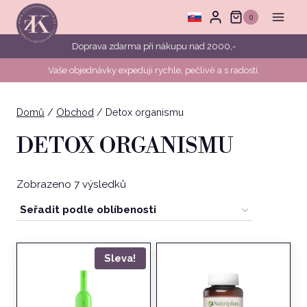
Přeskočit
0
na
obsah
Doprava zdarma při nákupu nad 2000,-
Vaše objednávky expeduji rychle, pečlivě a s radostí.
Domů
/
Obchod
/
Detox organismu
DETOX ORGANISMU
Seřazeno
Zobrazeno 7 výsledků
podle
oblíbenosti
Sleva!