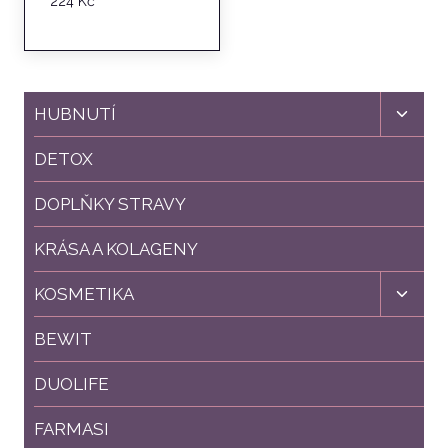
224
Kč
5.00
z 5
Toggl
HUBNUTÍ
child
menu
DETOX
DOPLŇKY STRAVY
KRÁSA A KOLAGENY
Toggl
KOSMETIKA
child
menu
BEWIT
DUOLIFE
FARMASI