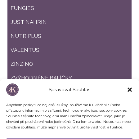
FUNGIES
JUST NAHRIN
NUTRIPLUS
VALENTUS
ZINZINO
ZVÝHODNĚNÉ BALÍČKY
Spravovat Souhlas
SLEVY %
Abychom poskytli co nejlepší služby, používáme k ukládání a/nebo
přístupu k informacím o zařízení, technologie jako jsou soubory cookies.
Souhlas s těmito technologiemi nám umožní zpracovávat údaje, jako je
chování při procházení nebo jedinečná ID na tomto webu. Nesouhlas nebo
odvolání souhlasu může nepříznivě ovlivnit určité vlastnosti a funkce.