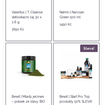
Valentus | T-Cleanse
Nahrin | Narosan
detoxikační čaj 30 x
Green 500 ml
2,6 g
1490
Kč
1690
Kč
Sleva!
Bewit | Mladý ječmen
Bewit | Start Pro Top
– prášek ze šťávy, BIO
produkty 50% SLEVA!