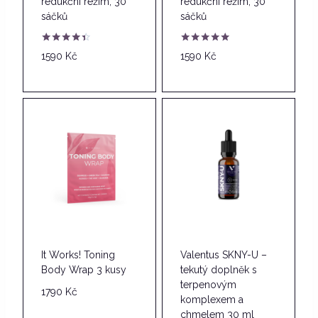
redukční režim, 30
redukční režim, 30
sáčků
sáčků
Hodnocení
Hodnocení
1590
Kč
1590
Kč
4.33
4.86
z 5
z 5
It Works! Toning
Valentus SKNY-U –
Body Wrap 3 kusy
tekutý doplněk s
terpenovým
1790
Kč
komplexem a
chmelem 30 ml