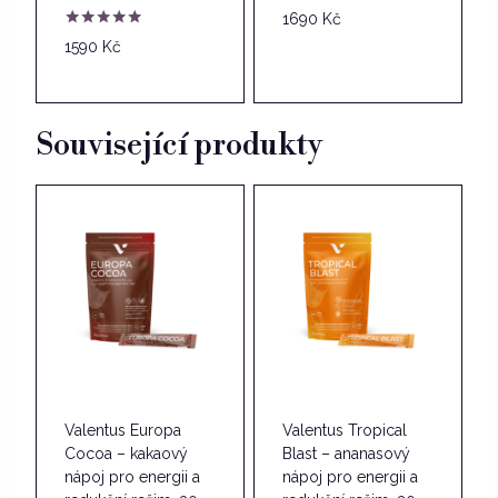
1690
Kč
Hodnocení
1590
Kč
5.00
z 5
Související produkty
Valentus Europa
Valentus Tropical
Cocoa – kakaový
Blast – ananasový
nápoj pro energii a
nápoj pro energii a