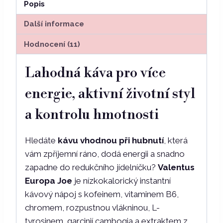
Popis
pro
energii
Další informace
a
Hodnocení (11)
redukční
režim,
Lahodná káva pro více
30
sáčků
energie, aktivní životní styl
množství
a kontrolu hmotnosti
Hledáte
kávu vhodnou při hubnutí
, která
vám zpříjemní ráno, dodá energii a snadno
zapadne do redukčního jídelníčku?
Valentus
Europa Joe
je nízkokalorický instantní
kávový nápoj s kofeinem, vitaminem B6,
chromem, rozpustnou vlákninou, L-
tyrosinem, garcinií cambogia a extraktem z