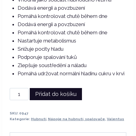
Dodává energii a povzbuzení
Pomáhá kontrolovat chutě během dne
Dodává energii a povzbuzení
Pomáhá kontrolovat chutě během dne
Nastartuje metabolismus
Snižuje pocity hladu
Podporuje spalování tuků
Zlepšuje soustředění a náladu
Pomáhá udržovat normální hladinu cukru v krvi
Valentus
Přidat do košíku
Europa
Joe
SKU:
0947
–
Kategorie:
Hubnutí
,
Nápoje na hubnutí, spalovače
,
Valentus
funkční
káva