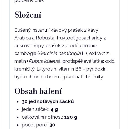
poloviny dne.
Složení
Sušený instantní kávový prášek z kávy
Arabica a Robusta, fruktooligosacharidy z
cukrové řepy, prášek z plodů garcinie
cambogia (
Garcinia cambogia
L.), extrakt z
malin (
Rubus idaeus
), protispékavá látka: oxid
křemičitý, L-tyrosin, vitamin B6 – pyridoxin
hydrochlorid, chrom – pikolinát chromitý.
Obsah balení
30 jednotlivých sáčků
jeden sáček:
4 g
celková hmotnost:
120 g
počet porcí:
30