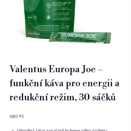
Valentus Europa Joe –
funkční káva pro energii a
redukční režim, 30 sáčků
1590
Kč
Vhodná jako součást hubnoucího režimu