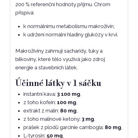
200 % referenční hodnoty příjmu. Chrom
přispívá:
k normálnímu metabolismu makroživin,
k udržení normální hladiny glukózy v krvi.
Makroživiny zahrnují sacharidy, tuky a
bílkoviny, které tělo využívá jako zdroj
energie a stavebních látek.
Účinné látky v 1 sáčku
instantní káva:
3 100 mg
,
z toho kofein:
100 mg
,
extrakt z malin:
80 mg
,
z toho malinové ketony:
3 mg
,
prášek z plodů garcinie cambogia:
80 mg
,
L-tyrosin:
50 mg
,