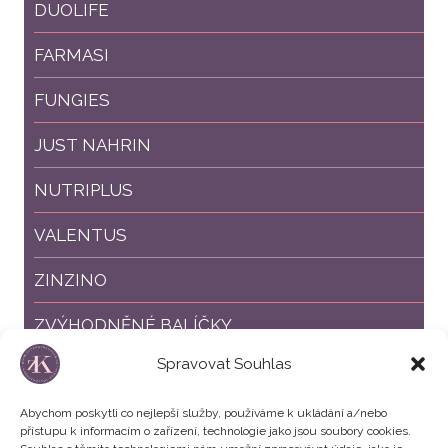
DUOLIFE
FARMASI
FUNGIES
JUST NAHRIN
NUTRIPLUS
VALENTUS
ZINZINO
ZVÝHODNĚNÉ BALÍČKY
Spravovat Souhlas
SLEVY %
Abychom poskytli co nejlepší služby, používáme k ukládání a/nebo
přístupu k informacím o zařízení, technologie jako jsou soubory cookies.