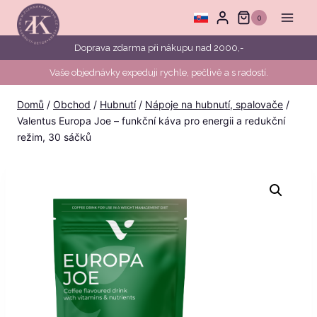
Přeskočit
0
na
obsah
Doprava zdarma při nákupu nad 2000,-
Vaše objednávky expeduji rychle, pečlivě a s radostí.
Domů
/
Obchod
/
Hubnutí
/
Nápoje na hubnutí, spalovače
/
Valentus Europa Joe – funkční káva pro energii a redukční
režim, 30 sáčků