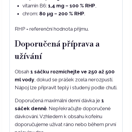
vitamin B6:
1,4 mg – 100 % RHP
,
chrom:
80 μg – 200 % RHP
.
RHP = referenční hodnota příjmu.
Doporučená příprava a
užívání
Obsah
1 sáčku rozmíchejte ve 250 až 500
ml vody
, dokud se prášek zcela nerozpustí.
Nápoj lze připravit teplý i studený podle chuti.
Doporučená maximální denní dávka je
1
sáček denně
. Nepřekračujte doporučené
dávkování. Vzhledem k obsahu kofeinu
doporučujeme užívat ráno nebo během první