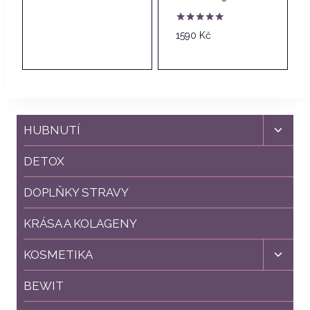
Hodnocení
1590
Kč
5.00
z 5
Toggl
HUBNUTÍ
child
menu
DETOX
DOPLŇKY STRAVY
KRÁSA A KOLAGENY
Toggl
KOSMETIKA
child
menu
BEWIT