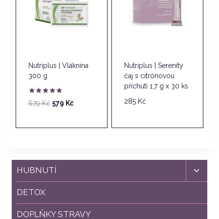
Nutriplus | Vláknina
Nutriplus | Serenity
300 g
čaj s citrónovou
příchutí 1,7 g x 30 ks
Hodnocení
285
Kč
Původní
Aktuální
679
Kč
579
Kč
5.00
cena
cena
z 5
byla:
je:
679 Kč.
579 Kč.
Toggl
HUBNUTÍ
child
menu
DETOX
DOPLŇKY STRAVY