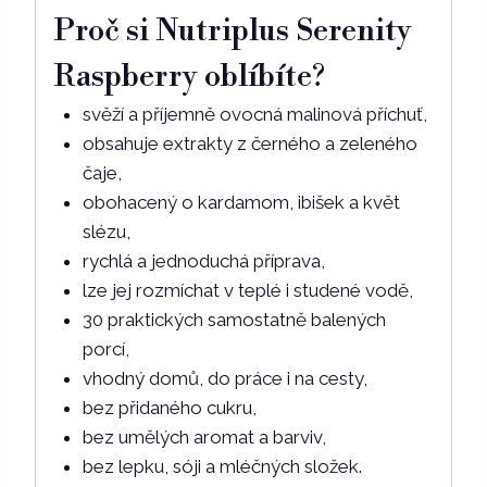
Proč si Nutriplus Serenity
Raspberry oblíbíte?
svěží a příjemně ovocná malinová příchuť,
obsahuje extrakty z černého a zeleného
čaje,
obohacený o kardamom, ibišek a květ
slézu,
rychlá a jednoduchá příprava,
lze jej rozmíchat v teplé i studené vodě,
30 praktických samostatně balených
porcí,
vhodný domů, do práce i na cesty,
bez přidaného cukru,
bez umělých aromat a barviv,
bez lepku, sóji a mléčných složek.