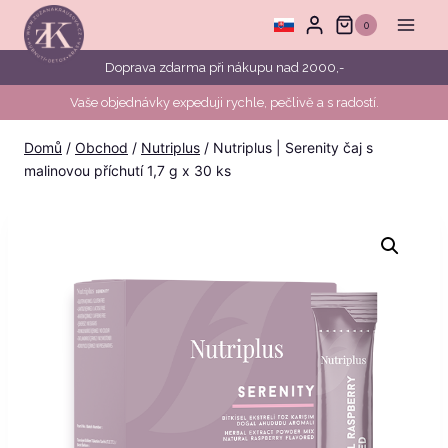
Přeskočit
0
na
obsah
Doprava zdarma při nákupu nad 2000,-
Vaše objednávky expeduji rychle, pečlivě a s radostí.
Domů
/
Obchod
/
Nutriplus
/
Nutriplus | Serenity čaj s
malinovou příchutí 1,7 g x 30 ks