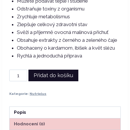
Můžete podávat teplé i studené
Odstraňuje toxiny z organismu
Zrychluje metabolismus
Zlepšuje celkový zdravotní stav
Svěží a příjemně ovocná malinová příchuť
Obsahuje extrakty z černého a zeleného čaje
Obohacený o kardamom, ibišek a květ slézu
Rychlá a jednoduchá příprava
Nutriplus
Přidat do košíku
|
Serenity
Kategorie:
Nutriplus
čaj
s
malinovou
Popis
příchutí
Hodnocení (0)
1,7