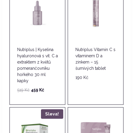
Nutriplus | Kyselina
Nutriplus Vitamin C s
hyaluronová s vit. C a
vitaminem D a
extraktem z květů
zinkem – 15
pomerančovníku
šumivých tablet
hořkého 30 ml
190
Kč
kapky
Původní
Aktuální
519
Kč
459
Kč
cena
cena
byla:
je:
519 Kč.
459 Kč.
Sleva!