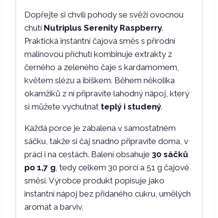
g
Dopřejte si chvíli pohody se svěží ovocnou
x
chutí
Nutriplus Serenity Raspberry
.
30
Praktická instantní čajová směs s přírodní
ks
malinovou příchutí kombinuje extrakty z
množství
černého a zeleného čaje s kardamomem,
květem slézu a ibiškem. Během několika
okamžiků z ní připravíte lahodný nápoj, který
si můžete vychutnat
teplý i studený
.
Každá porce je zabalena v samostatném
sáčku, takže si čaj snadno připravíte doma, v
práci i na cestách. Balení obsahuje
30 sáčků
po 1,7 g
, tedy celkem 30 porcí a 51 g čajové
směsi. Výrobce produkt popisuje jako
instantní nápoj bez přidaného cukru, umělých
aromat a barviv.