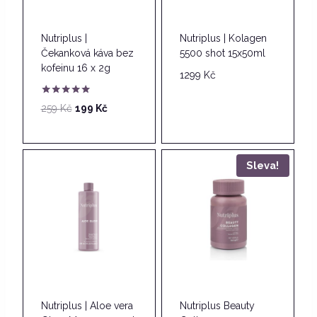
Nutriplus |
Nutriplus | Kolagen
Čekanková káva bez
5500 shot 15x50ml
kofeinu 16 x 2g
1299
Kč
Hodnocení
Původní
Aktuální
259
Kč
199
Kč
5.00
cena
cena
z 5
byla:
je:
259 Kč.
199 Kč.
Sleva!
Nutriplus | Aloe vera
Nutriplus Beauty