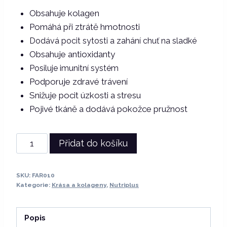
Obsahuje kolagen
Pomáhá při ztrátě hmotnosti
Dodává pocit sytosti a zahání chuť na sladké
Obsahuje antioxidanty
Posiluje imunitní systém
Podporuje zdravé trávení
Snižuje pocit úzkosti a stresu
Pojivé tkáně a dodává pokožce pružnost
Nutriplus
Přidat do košíku
|
Instantní
SKU:
FAR010
káva
Kategorie:
Krása a kolageny
,
Nutriplus
s
čekankou
Popis
a