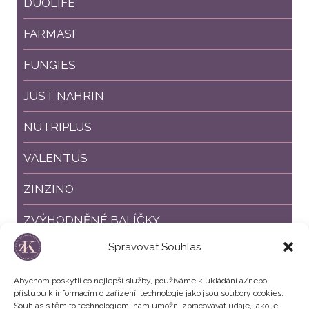
DUOLIFE
FARMASI
FUNGIES
JUST NAHRIN
NUTRIPLUS
VALENTUS
ZINZINO
ZVÝHODNĚNÉ BALÍČKY
Spravovat Souhlas
SLEVY %
Abychom poskytli co nejlepší služby, používáme k ukládání a/nebo
přístupu k informacím o zařízení, technologie jako jsou soubory cookies.
Souhlas s těmito technologiemi nám umožní zpracovávat údaje, jako je