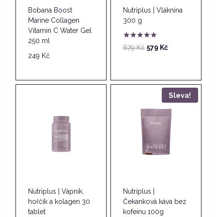
Bobana Boost
Nutriplus | Vláknina
Marine Collagen
300 g
Vitamin C Water Gel
250 ml
Hodnocení
Původní
Aktuální
679
Kč
579
Kč
5.00
249
Kč
cena
cena
z 5
byla:
je:
679 Kč.
579 Kč.
Sleva!
Nutriplus | Vápník,
Nutriplus |
hořčík a kolagen 30
Čekanková káva bez
tablet
kofeinu 100g