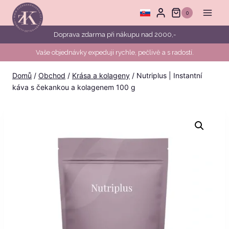
Přeskočit
0
na
obsah
Doprava zdarma při nákupu nad 2000,-
Vaše objednávky expeduji rychle, pečlivě a s radostí.
Domů
/
Obchod
/
Krása a kolageny
/
Nutriplus | Instantní
káva s čekankou a kolagenem 100 g