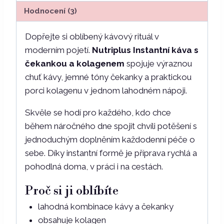
kolagenem
Hodnocení (3)
100
g
Dopřejte si oblíbený kávový rituál v
množství
moderním pojetí.
Nutriplus Instantní káva s
čekankou a kolagenem
spojuje výraznou
chuť kávy, jemné tóny čekanky a praktickou
porci kolagenu v jednom lahodném nápoji.
Skvěle se hodí pro každého, kdo chce
během náročného dne spojit chvíli potěšení s
jednoduchým doplněním každodenní péče o
sebe. Díky instantní formě je příprava rychlá a
pohodlná doma, v práci i na cestách.
Proč si ji oblíbíte
lahodná kombinace kávy a čekanky
obsahuje kolagen