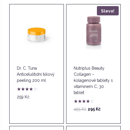
Sleva!
Dr. C. Tuna
Nutriplus Beauty
Anticelulitidní tělový
Collagen –
peeling 200 ml
kolagenové tablety s
vitaminem C, 30
tablet
Hodnocení
259
Kč
4.00
z 5
Hodnocení
Původní
Aktuální
495
Kč
295
Kč
4.00
cena
cena
z 5
byla:
je:
495 Kč.
295 Kč.