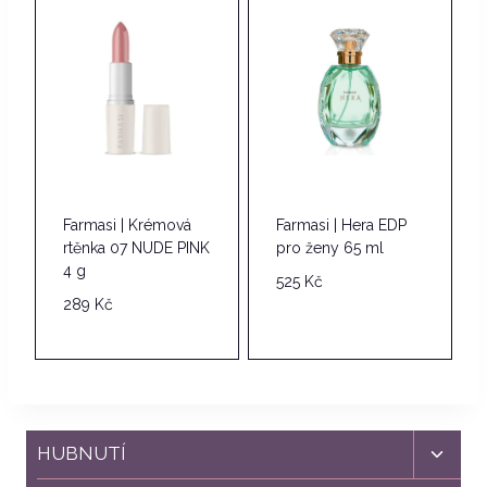
Farmasi | Krémová
Farmasi | Hera EDP
rtěnka 07 NUDE PINK
pro ženy 65 ml
4 g
525
Kč
289
Kč
Toggl
HUBNUTÍ
child