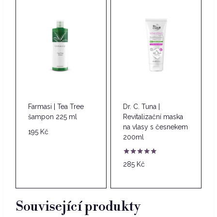
784 Kč.
550 Kč.
Farmasi | Tea Tree
Dr. C. Tuna |
šampon 225 ml
Revitalizační maska
na vlasy s česnekem
195
Kč
200ml
Hodnocení
285
Kč
5.00
z 5
Související produkty