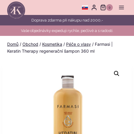
Přeskočit
0
na
obsah
Doprava zdarma při nákupu nad 2000,-
Vaše objednávky expeduji rychle, pečlivě a s radostí.
Domů
/
Obchod
/
Kosmetika
/
Péče o vlasy
/
Farmasi |
Keratin Therapy regenerační šampon 360 ml