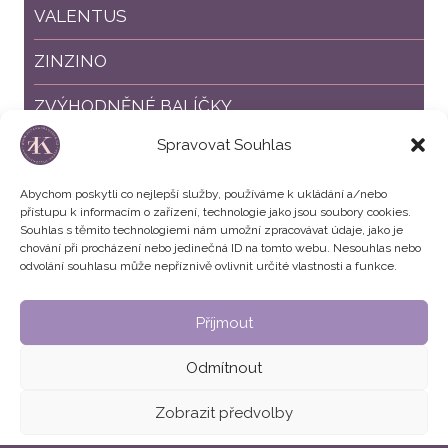
VALENTUS
ZINZINO
ZVÝHODNĚNÉ BALÍČKY
Spravovat Souhlas
SLEVY %
Abychom poskytli co nejlepší služby, používáme k ukládání a/nebo
přístupu k informacím o zařízení, technologie jako jsou soubory cookies.
Souhlas s těmito technologiemi nám umožní zpracovávat údaje, jako je
chování při procházení nebo jedinečná ID na tomto webu. Nesouhlas nebo
odvolání souhlasu může nepříznivě ovlivnit určité vlastnosti a funkce.
Příjmout
Všeobecné obchodní podmínky
Zásady cookies (EU)
Odmítnout
© 2026 Zuzana Krausová | Hubnutí - Detox - Krása
Zobrazit předvolby
DESIGN
&
DEVELOPMENT