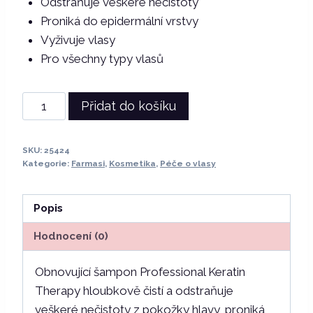
Odstraňuje veškeré nečistoty
Proniká do epidermální vrstvy
Vyživuje vlasy
Pro všechny typy vlasů
Farmasi
Přidat do košíku
|
Keratin
SKU:
25424
Therapy
Kategorie:
Farmasi
,
Kosmetika
,
Péče o vlasy
regenerační
šampon
Popis
360
ml
Hodnocení (0)
množství
Obnovující šampon Professional Keratin
Therapy hloubkově čistí a odstraňuje
veškeré nečistoty z pokožky hlavy, proniká