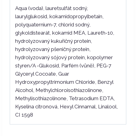
Aqua (voda), lauretsulfát sodný,
laurylglukosid, kokamidopropylbetain,
polyquaternium-7, chlorid sodný,
glykoldistearát, kokamid MEA, Laureth-10,
hydrolyzovaný kukuřičný protein,
hydrolyzovaný pšeničný protein,
hydrolyzovaný sójový protein, kopolymer
styren/A -Glukosid, Parfém (vůně), PEG-7
Glyceryl Cocoate, Guar
Hydroxypropyltrimonium Chloride, Benzyl
Alcohol, Methylchloroisothiazolinone,
Methylisothiazolinone, Tetrasodium EDTA,
Kyselina citronová, Hexyl Cinnamal, Linalool,
CI 1598