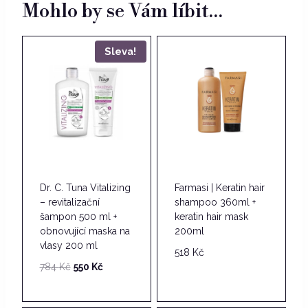
Mohlo by se Vám líbit…
Sleva!
Dr. C. Tuna Vitalizing
Farmasi | Keratin hair
– revitalizační
shampoo 360ml +
šampon 500 ml +
keratin hair mask
obnovující maska na
200ml
vlasy 200 ml
518
Kč
Původní
Aktuální
784
Kč
550
Kč
cena
cena
byla:
je: