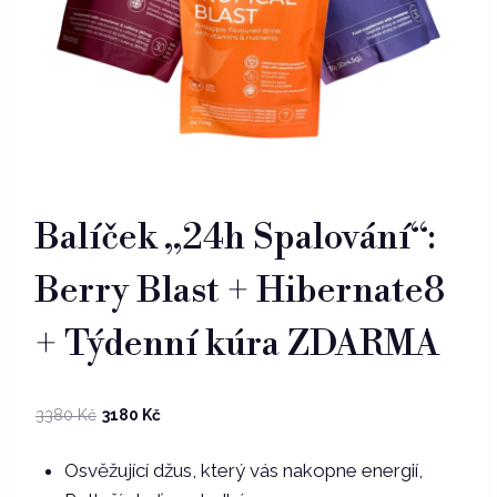
Balíček „24h Spalování“:
Berry Blast + Hibernate8
+ Týdenní kúra ZDARMA
Původní
Aktuální
3380
Kč
3180
Kč
cena
cena
Osvěžující džus, který vás nakopne energií,
byla:
je: