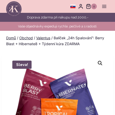
Přeskočit
0
na
obsah
Doprava zdarma při nákupu nad 2000,-
Vaše objednávky expeduji rychle, pečlivě a s radostí.
Domů
/
Obchod
/
Valentus
/
Balíček „24h Spalování“: Berry
Blast + Hibernate8 + Týdenní kúra ZDARMA
Sleva!