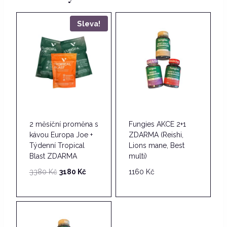
Sleva!
2 měsíční proměna s
Fungies AKCE 2+1
kávou Europa Joe +
ZDARMA (Reishi,
Týdenní Tropical
Lions mane, Best
Blast ZDARMA
multi)
Původní
Aktuální
3380
Kč
3180
Kč
1160
Kč
cena
cena
byla:
je:
3380 Kč.
3180 Kč.