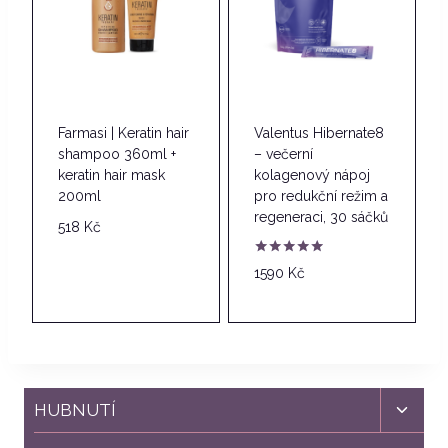
Farmasi | Keratin hair
Valentus Hibernate8
shampoo 360ml +
– večerní
keratin hair mask
kolagenový nápoj
200ml
pro redukční režim a
regeneraci, 30 sáčků
518
Kč
Hodnocení
1590
Kč
4.83
z 5
Toggl
HUBNUTÍ
child