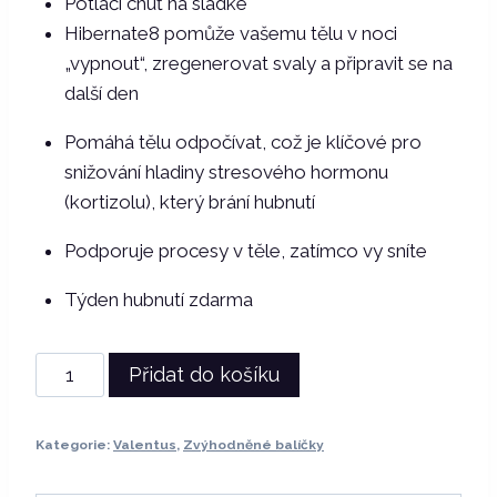
Potlačí chuť na sladké
3380 Kč.
3180 Kč.
Hibernate8 pomůže vašemu tělu v noci
„vypnout“, zregenerovat svaly a připravit se na
další den
Pomáhá tělu odpočívat, což je klíčové pro
snižování hladiny stresového hormonu
(kortizolu), který brání hubnutí
Podporuje procesy v těle, zatímco vy sníte
Týden hubnutí zdarma
Balíček
Přidat do košíku
"24h
Spalování":
Kategorie:
Valentus
,
Zvýhodněné balíčky
Berry
Blast