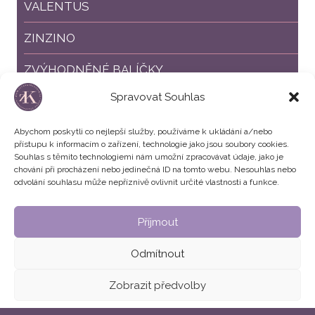
VALENTUS
ZINZINO
ZVÝHODNĚNÉ BALÍČKY
Spravovat Souhlas
SLEVY %
Abychom poskytli co nejlepší služby, používáme k ukládání a/nebo
přístupu k informacím o zařízení, technologie jako jsou soubory cookies.
Souhlas s těmito technologiemi nám umožní zpracovávat údaje, jako je
chování při procházení nebo jedinečná ID na tomto webu. Nesouhlas nebo
odvolání souhlasu může nepříznivě ovlivnit určité vlastnosti a funkce.
Příjmout
Všeobecné obchodní podmínky
Zásady cookies (EU)
Odmítnout
© 2026 Zuzana Krausová | Hubnutí - Detox - Krása
Zobrazit předvolby
DESIGN
&
DEVELOPMENT