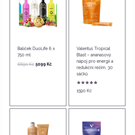
Balíček DuoLife 6 x
Valentus Tropical
750 ml
Blast – ananasový
nápoj pro energii a
Původní
Aktuální
6690
Kč
5099
Kč
redukční režim, 30
cena
cena
sáčků
byla:
je:
6690 Kč.
5099 Kč.
Hodnocení
1590
Kč
4.86
z 5