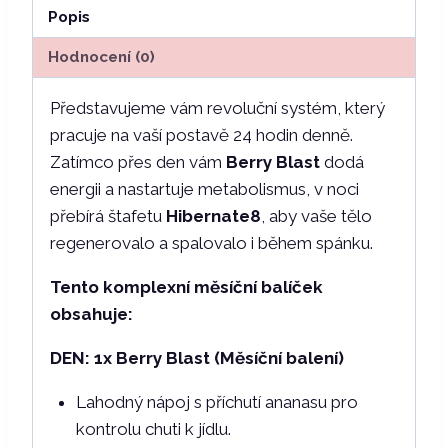
+
Popis
Hibernate8
Hodnocení (0)
+
Týdenní
Představujeme vám revoluční systém, který
kúra
pracuje na vaší postavě 24 hodin denně.
ZDARMA
Zatímco přes den vám
Berry
Blast
dodá
množství
energii a nastartuje metabolismus, v noci
přebírá štafetu
Hibernate8
, aby vaše tělo
regenerovalo a spalovalo i během spánku.
Tento komplexní měsíční balíček
obsahuje:
DEN: 1x Berry Blast (Měsíční balení)
Lahodný nápoj s příchutí ananasu pro
kontrolu chuti k jídlu.